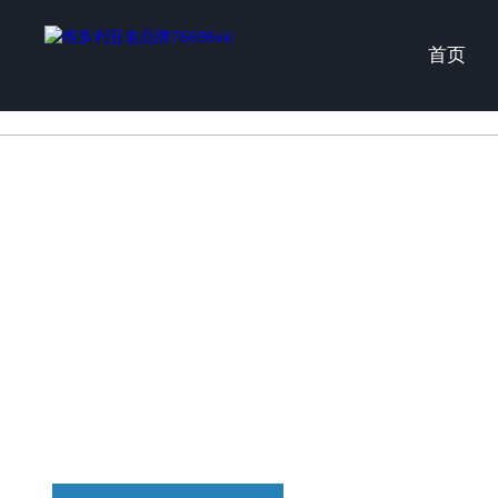
维多利亚老品牌76696vic|(中国)Macao有限公司
首页