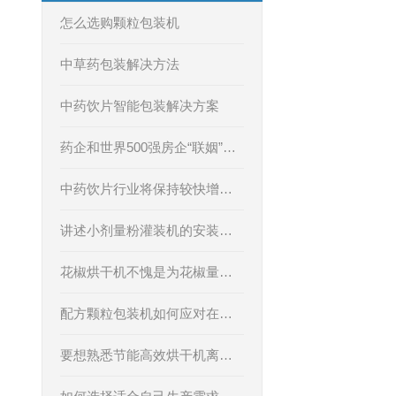
怎么选购颗粒包装机
中草药包装解决方法
中药饮片智能包装解决方案
药企和世界500强房企“联姻”，携手做中药
中药饮片行业将保持较快增长 小包装设备迎机遇
讲述小剂量粉灌装机的安装方法与使用注意事项
花椒烘干机不愧是为花椒量身定做的！
配方颗粒包装机如何应对在生产过程中的撒料问题
要想熟悉节能高效烘干机离不开安装调试！